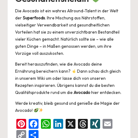
Die Avocado ist ein wahres Allround-Talent in der Welt
der
Superfoods
. Ihre Mischung aus Nährstoffen,
vielseitiger Verwendbarkeit und gesundheitlichen
Vorteilen hat sie zu einem unverzichtbaren Bestandteil
vieler Küchen gemacht. Natürlich sollte sie – wie alle
guten Dinge – in Maßen genossen werden, um ihre
Vorzüge voll auszukosten.
Bereit herauszufinden, wie die Avocado deine
Ernährung bereichern kann?
Dann schau dich gleich
in unserem
Wiki
um oder lasse dich von unseren
Rezepten
inspirieren. Übrigens kannst du die besten
Qualitätsprodukte rund um die
Avocado
hier
entdecken.
Werde kreativ, bleib gesund und genieße die Magie der
Avocado!
Pi
F
W
Li
X
T
XI
E
nt
a
h
n
hr
N
m
C
Te