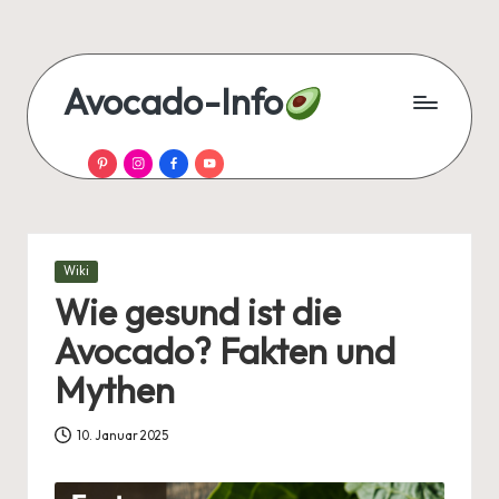
Skip
to
Avocado-Info
content
Alles
Pinterest
Instagram
Facebook
YouTube
über
Avocado
–
Rezepte,
Tipps
Posted
Wiki
und
in
Wie gesund ist die
Wissen
Avocado? Fakten und
auf
einen
Mythen
Blick!
10. Januar 2025