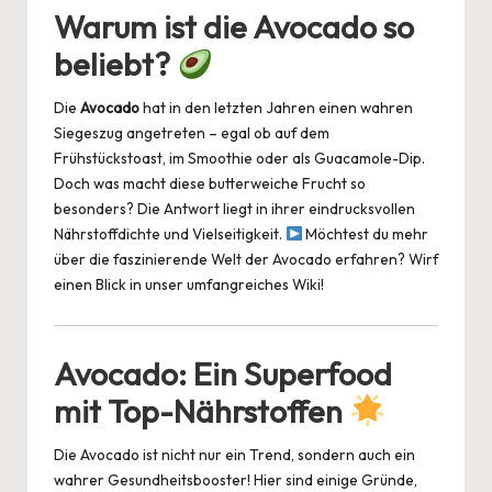
o
ile
Warum ist die Avocado so
es
e
s
dI
a
l
p
n
beliebt?
t
b
A
n
d
y
o
p
s
Li
Die
Avocado
hat in den letzten Jahren einen wahren
o
p
n
Siegeszug angetreten – egal ob auf dem
Frühstückstoast, im Smoothie oder als Guacamole-Dip.
k
k
Doch was macht diese butterweiche Frucht so
besonders? Die Antwort liegt in ihrer eindrucksvollen
Nährstoffdichte und Vielseitigkeit.
Möchtest du mehr
über die faszinierende Welt der Avocado erfahren? Wirf
einen Blick in unser umfangreiches
Wiki
!
Avocado: Ein Superfood
mit Top-Nährstoffen
Die Avocado ist nicht nur ein Trend, sondern auch ein
wahrer Gesundheitsbooster! Hier sind einige Gründe,