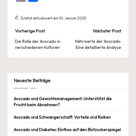
er
c
at
ke
e
G
ai
o
ile
es
e
s
dI
a
l
p
n
Zuletzt aktualisiert am 10. Januar 2025
t
b
A
n
d
y
Post
Vorherige Post
Nächster Post
o
p
s
Li
navigation
o
p
Die Rolle der Avocado in
Nährwerte der Avocado:
n
verschiedenen Kulturen
Eine detaillierte Analyse
k
k
Neueste Beiträge
Avocado und Gewichtsmanagement: Unterstützt die
Frucht beim Abnehmen?
Avocado und Schwangerschaft: Vorteile und Risiken
Avocado und Diabetes: Einfluss auf den Blutzuckerspiegel