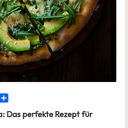
C
Te
o
ile
: Das perfekte Rezept für
p
n
y