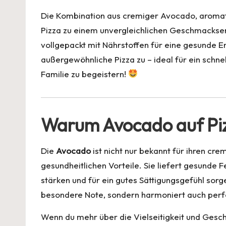
t
b
A
n
d
Die Kombination aus cremiger Avocado, aromat
o
p
s
Pizza zu einem unvergleichlichen Geschmackserle
o
p
vollgepackt mit Nährstoffen für eine gesunde Er
k
außergewöhnliche Pizza zu – ideal für ein schn
Familie zu begeistern!
Warum Avocado auf Pi
Die
Avocado
ist nicht nur bekannt für ihren cr
gesundheitlichen Vorteile. Sie liefert gesunde F
stärken und für ein gutes Sättigungsgefühl sorge
besondere Note, sondern harmoniert auch perf
Wenn du mehr über die Vielseitigkeit und Gesc