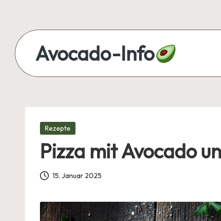
Skip
to
Avocado-Info
content
Alles
über
Avocado
–
Posted
Rezepte
Rezepte,
in
Pizza mit Avocado u
Tipps
und
Wissen
15. Januar 2025
auf
einen
Blick!