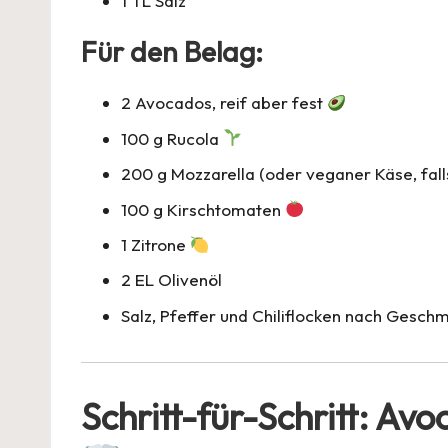
1 TL Salz
Für den Belag:
2 Avocados, reif aber fest
100 g Rucola
200 g Mozzarella (oder veganer Käse, fal
100 g Kirschtomaten
1 Zitrone
2 EL Olivenöl
Salz, Pfeffer und Chiliflocken nach Gesch
Schritt-für-Schritt: Av