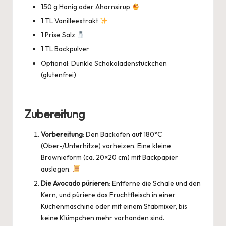
150 g Honig oder Ahornsirup
1 TL Vanilleextrakt
1 Prise Salz
1 TL Backpulver
Optional: Dunkle Schokoladenstückchen
(glutenfrei)
Zubereitung
Vorbereitung
: Den Backofen auf 180°C
(Ober-/Unterhitze) vorheizen. Eine kleine
Brownieform (ca. 20×20 cm) mit Backpapier
auslegen.
Die Avocado pürieren
: Entferne die Schale und den
Kern, und püriere das Fruchtfleisch in einer
Küchenmaschine oder mit einem Stabmixer, bis
keine Klümpchen mehr vorhanden sind.