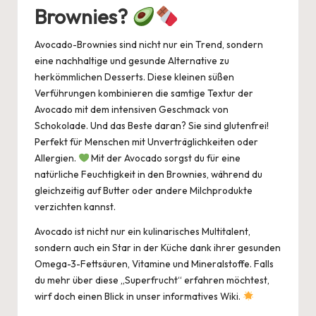
Brownies?
t
b
A
n
d
y
o
p
s
Li
Avocado-Brownies sind nicht nur ein Trend, sondern
o
p
n
eine nachhaltige und gesunde Alternative zu
herkömmlichen Desserts. Diese kleinen süßen
k
k
Verführungen kombinieren die samtige Textur der
Avocado mit dem intensiven Geschmack von
Schokolade. Und das Beste daran? Sie sind glutenfrei!
Perfekt für Menschen mit Unverträglichkeiten oder
Allergien.
Mit der Avocado sorgst du für eine
natürliche Feuchtigkeit in den Brownies, während du
gleichzeitig auf Butter oder andere Milchprodukte
verzichten kannst.
Avocado ist nicht nur ein kulinarisches Multitalent,
sondern auch ein Star in der Küche dank ihrer gesunden
Omega-3-Fettsäuren, Vitamine und Mineralstoffe. Falls
du mehr über diese „Superfrucht“ erfahren möchtest,
wirf doch einen Blick in unser informatives
Wiki
.