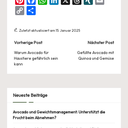
Pi
F
W
Li
X
T
XI
E
nt
a
h
n
hr
N
m
C
Te
er
c
at
ke
e
G
ai
o
ile
es
e
s
dI
a
l
p
n
Zuletzt aktualisiert am 15. Januar 2025
t
b
A
n
d
y
Post
Vorherige Post
Nächster Post
o
p
s
Li
navigation
o
p
Warum Avocado für
Gefüllte Avocado mit
n
Haustiere gefährlich sein
Quinoa und Gemüse
k
k
kann
Neueste Beiträge
Avocado und Gewichtsmanagement: Unterstützt die
Frucht beim Abnehmen?