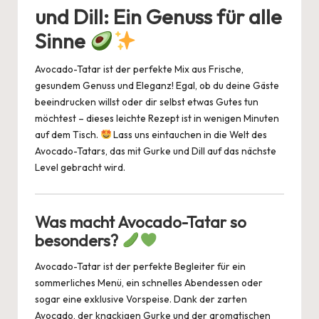
und Dill: Ein Genuss für alle
t
b
A
n
d
y
Sinne
o
p
s
Li
o
p
n
Avocado-Tatar ist der perfekte Mix aus Frische,
k
k
gesundem Genuss und Eleganz! Egal, ob du deine Gäste
beeindrucken willst oder dir selbst etwas Gutes tun
möchtest – dieses leichte Rezept ist in wenigen Minuten
auf dem Tisch.
Lass uns eintauchen in die Welt des
Avocado-Tatars, das mit Gurke und Dill auf das nächste
Level gebracht wird.
Was macht Avocado-Tatar so
besonders?
Avocado-Tatar ist der perfekte Begleiter für ein
sommerliches Menü, ein schnelles Abendessen oder
sogar eine exklusive Vorspeise. Dank der zarten
Avocado, der knackigen Gurke und der aromatischen