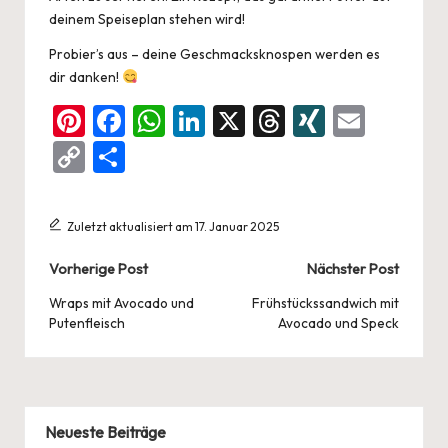
deinem Speiseplan stehen wird!
Probier’s aus – deine Geschmacksknospen werden es
dir danken!
Pi
F
W
Li
X
T
XI
E
nt
a
h
n
hr
N
m
C
Te
er
c
at
ke
e
G
ai
o
ile
es
e
s
dI
a
l
p
n
Zuletzt aktualisiert am 17. Januar 2025
t
b
A
n
d
y
Post
Vorherige Post
Nächster Post
o
p
s
Li
navigation
o
p
Wraps mit Avocado und
Frühstückssandwich mit
n
Putenfleisch
Avocado und Speck
k
k
Neueste Beiträge