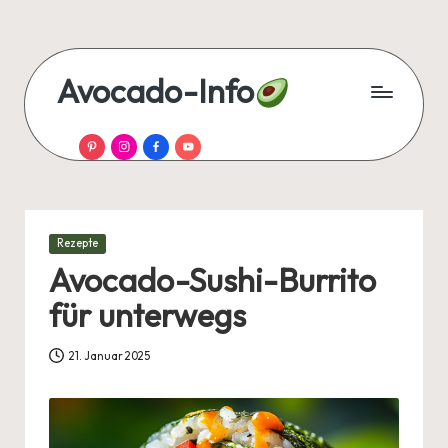
Skip
to
Avocado-Info
content
Alles
Pinterest
Instagram
Facebook
YouTube
über
Avocado
–
Rezepte,
Tipps
Posted
Rezepte
und
in
Avocado-Sushi-Burrito
Wissen
für unterwegs
auf
einen
Blick!
21. Januar 2025