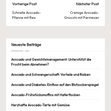
y
Post
Vorherige Post
Nächster Post
o
p
s
Li
navigation
o
p
Schnelle Avocado-
Cremige Avocado-
n
Pfanne mit Reis
Gnocchi mit Parmesan
k
k
Neueste Beiträge
Avocado und Gewichtsmanagement: Unterstützt die
Frucht beim Abnehmen?
Avocado und Schwangerschaft: Vorteile und Risiken
Avocado und Diabetes: Einfluss auf den Blutzuckerspiegel
Avocado-Frühstücksmuffins mit Haferflocken
Herzhafte Avocado-Tarte mit Gemüse