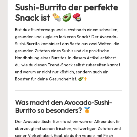
Sushi-Burrito der perfekte
t
b
A
n
d
y
Snack ist
o
p
s
Li
o
p
n
Bist du oft unterwegs und suchst nach einem schnellen,
k
k
gesunden und zugleich leckeren Snack? Der Avocado-
Sushi-Burrito kombiniert das Beste aus zwei Welten: die
gesunden Zutaten eines Sushis und die praktische
Handhabung eines Burritos. In diesem Artikel erfährst
du, wie du diesen Trend-Snack selbst zubereiten kannst
und warum er nicht nur köstlich, sondern auch ein
Booster für deine Gesundheit ist.
Was macht den Avocado-Sushi-
Burrito so besonders?
Der Avocado-Sushi-Burrito ist ein wahrer Allrounder. Er
überzeugt mit seinen frischen, vollwertigen Zutaten und
seiner Vielseitigkeit. Egal, ob du ihn veggie, mit Fisch