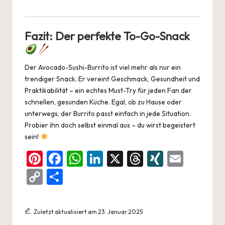
Fazit: Der perfekte To-Go-Snack
Der Avocado-Sushi-Burrito ist viel mehr als nur ein
trendiger Snack. Er vereint Geschmack, Gesundheit und
Praktikabilität – ein echtes Must-Try für jeden Fan der
schnellen, gesunden Küche. Egal, ob zu Hause oder
unterwegs, der Burrito passt einfach in jede Situation.
Probier ihn doch selbst einmal aus – du wirst begeistert
sein!
Pi
F
W
Li
X
T
XI
E
nt
a
h
n
hr
N
m
C
Te
er
c
at
ke
e
G
ai
o
ile
es
e
s
dI
a
l
p
n
Zuletzt aktualisiert am 23. Januar 2025
t
b
A
n
d