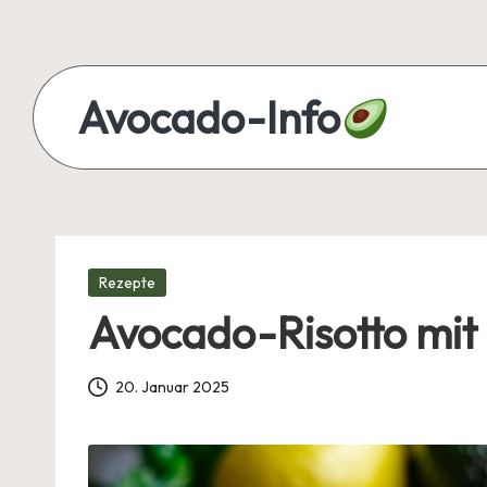
Skip
to
Avocado-Info
content
Alles
über
Avocado
–
Posted
Rezepte
Rezepte,
in
Avocado-Risotto mit
Tipps
und
Wissen
20. Januar 2025
auf
einen
Blick!