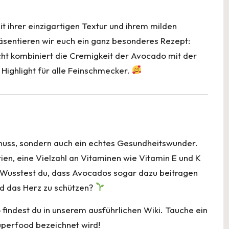
Li
n
it ihrer einzigartigen Textur und ihrem milden
k
sentieren wir euch ein ganz besonderes Rezept:
cht kombiniert die Cremigkeit der Avocado mit der
 Highlight für alle Feinschmecker.
enuss, sondern auch ein echtes Gesundheitswunder.
tien, eine Vielzahl an Vitaminen wie Vitamin E und K
. Wusstest du, dass Avocados sogar dazu beitragen
nd das Herz zu schützen?
 findest du in unserem ausführlichen
Wiki
. Tauche ein
uperfood bezeichnet wird!