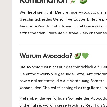
t
b
A
n
d
o
p
s
Wer liebt sie nicht? Die cremige Avocado, die m
o
p
Geschmack jedes Gericht verzaubert. Heute prä
Avocado-Risotto mit Zitronennote! Dieses Geri
k
erfrischenden Säure der Zitrone – ein absolutes
Warum Avocado?
Die Avocado ist nicht nur geschmacklich ein G
Sie enthält wertvolle gesunde Fette, Antioxidan
sowie Ballaststoffe, die die Verdauung fördern
können, den Cholesterinspiegel zu regulieren u
Mehr über die vielfältigen Vorteile der Avocado
und erfahre, warum diese Frucht zu Recht als S